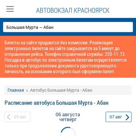
АВТОВОКЗАЛ КРАСНОЯРСК
Билеты на сайте продаются без комиссии. Реализация
электронных билетов на сайте закрывается за 5 минут до
отправления рейса. Телефон справочной службы: 220-11-72.
Посадка в автобус по электронным билетам осуществляется
только при предъявлении документа удостоверяющего
личность, на основании которого был оформлен билет.
Главная
Автобус Большая Мурта - Абан
Расписание автобуса Большая Мурта - Абан
06 августа
05
авг
07
авг
четверг