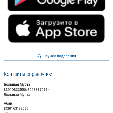
Служба поддержки
Контакты справочной
Большая Мурта
83919833550/89233179114
Большая Мурта
Абан
8(39163)22529