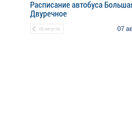
Расписание автобуса Большая
Двуречное
07 а
06
августа