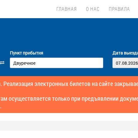
ГЛАВНАЯ
О НАС
ПРАВИЛА
Пункт прибытия
Дата выезд
. Реализация электронных билетов на сайте закрывае
там осуществляется только при предъявлении докуме
.