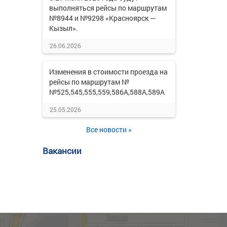
выполняться рейсы по маршрутам
№8944 и №9298 «Красноярск —
Кызыл».
26.06.2026
Изменения в стоимости проезда на
рейсы по маршрутам №
№525,545,555,559,586А,588А,589А
25.05.2026
Все новости »
Вакансии