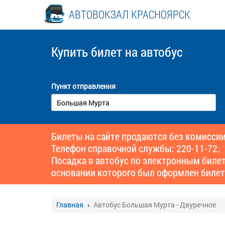
АВТОВОКЗАЛ КРАСНОЯРСК
Купить билет
на автобус
Пункт отправления
Билеты на сайте продаются без комиссии
Телефон справочной службы: 220-11-72.
Посадка в автобус по электронным биле
основании которого был оформлен билет
Главная
Автобус Большая Мурта - Двуречное