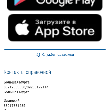
Служба поддержки
Контакты справочной
Большая Мурта
83919833550/89233179114
Большая Мурта
Иланский
83917331235