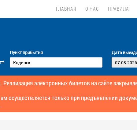
ГЛАВНАЯ
О НАС
ПРАВИЛА
Пункт прибытия
Дата выезд
. Реализация электронных билетов на сайте закрывае
там осуществляется только при предъявлении докуме
.