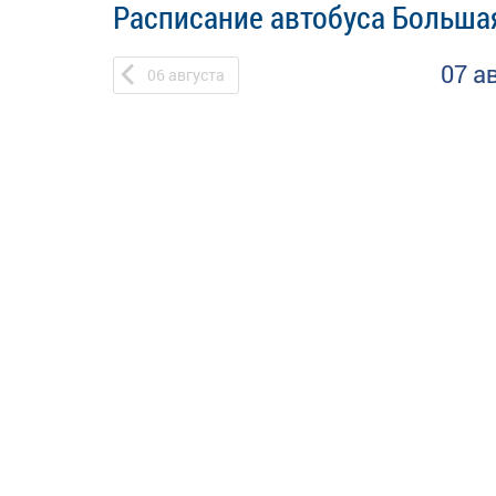
Расписание автобуса Большая
07 а
06
августа