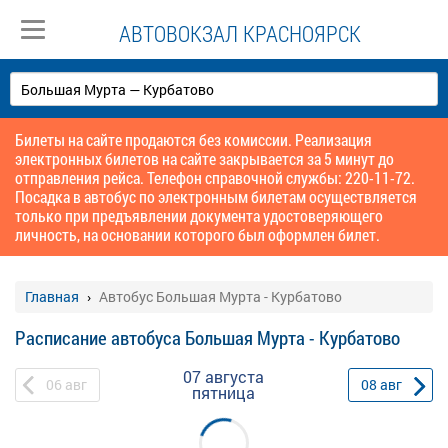
АВТОВОКЗАЛ КРАСНОЯРСК
Билеты на сайте продаются без комиссии. Реализация
электронных билетов на сайте закрывается за 5 минут до
отправления рейса. Телефон справочной службы: 220-11-72.
Посадка в автобус по электронным билетам осуществляется
только при предъявлении документа удостоверяющего
личность, на основании которого был оформлен билет.
Главная
Автобус Большая Мурта - Курбатово
Расписание автобуса Большая Мурта - Курбатово
07 августа
06
авг
08
авг
пятница