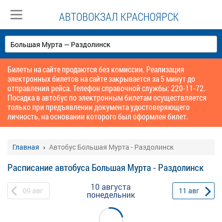
АВТОВОКЗАЛ КРАСНОЯРСК
Билеты на сайте продаются без комиссии. Реализация
электронных билетов на сайте закрывается за 5 минут до
отправления рейса. Телефон справочной службы: 220-11-72.
Посадка в автобус по электронным билетам осуществляется
только при предъявлении документа удостоверяющего
личность, на основании которого был оформлен билет.
Главная
Автобус Большая Мурта - Раздолинск
Расписание автобуса Большая Мурта - Раздолинск
10 августа
09
авг
11
авг
понедельник