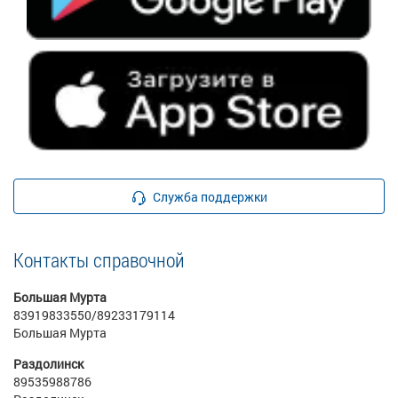
Служба поддержки
Контакты справочной
Большая Мурта
83919833550/89233179114
Большая Мурта
Раздолинск
89535988786