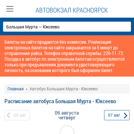
АВТОВОКЗАЛ КРАСНОЯРСК
Билеты на сайте продаются без комиссии. Реализация
электронных билетов на сайте закрывается за 5 минут до
отправления рейса. Телефон справочной службы: 220-11-72.
Посадка в автобус по электронным билетам осуществляется
только при предъявлении документа удостоверяющего
личность, на основании которого был оформлен билет.
Главная
Автобус Большая Мурта - Юксеево
Расписание автобуса Большая Мурта - Юксеево
06 августа
05
авг
07
авг
четверг