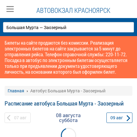
АВТОВОКЗАЛ КРАСНОЯРСК
Билеты на сайте продаются без комиссии. Реализация
электронных билетов на сайте закрывается за 5 минут до
отправления рейса. Телефон справочной службы: 220-11-72.
Посадка в автобус по электронным билетам осуществляется
только при предъявлении документа удостоверяющего
личность, на основании которого был оформлен билет.
Главная
Автобус Большая Мурта - Заозерный
Расписание автобуса Большая Мурта - Заозерный
08 августа
07
авг
09
авг
суббота