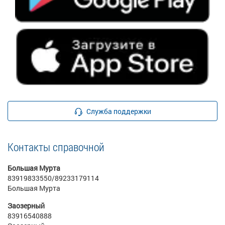
Служба поддержки
Контакты справочной
Большая Мурта
83919833550/89233179114
Большая Мурта
Заозерный
83916540888