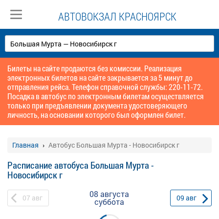
АВТОВОКЗАЛ КРАСНОЯРСК
Билеты на сайте продаются без комиссии. Реализация
электронных билетов на сайте закрывается за 5 минут до
отправления рейса. Телефон справочной службы: 220-11-72.
Посадка в автобус по электронным билетам осуществляется
только при предъявлении документа удостоверяющего
личность, на основании которого был оформлен билет.
Главная
Автобус Большая Мурта - Новосибирск г
Расписание автобуса Большая Мурта -
Новосибирск г
08 августа
07
авг
09
авг
суббота