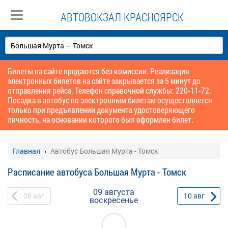
АВТОВОКЗАЛ КРАСНОЯРСК
Билеты на сайте продаются без комиссии. Реализация
электронных билетов на сайте закрывается за 5 минут до
отправления рейса. Телефон справочной службы: 220-11-72.
Посадка в автобус по электронным билетам осуществляется
только при предъявлении документа удостоверяющего
личность, на основании которого был оформлен билет.
Главная
Автобус Большая Мурта - Томск
Расписание автобуса Большая Мурта - Томск
09 августа
08
авг
10
авг
воскресенье