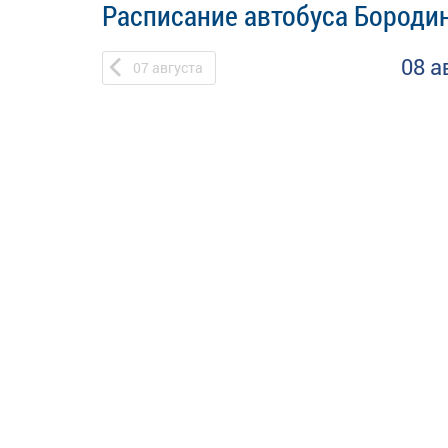
Расписание автобуса Бородин
08 а
07
августа