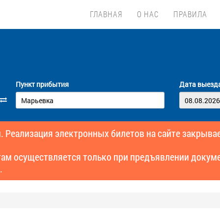
ГЛАВНАЯ
О НАС
ПРАВИЛА
Пункт прибытия
Дата выезд
. Реализация электронных билетов на сайте закрывае
там осуществляется только при предъявлении докуме
.