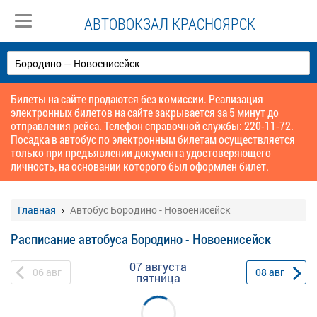
АВТОВОКЗАЛ КРАСНОЯРСК
Билеты на сайте продаются без комиссии. Реализация
электронных билетов на сайте закрывается за 5 минут до
отправления рейса. Телефон справочной службы: 220-11-72.
Посадка в автобус по электронным билетам осуществляется
только при предъявлении документа удостоверяющего
личность, на основании которого был оформлен билет.
Главная
Автобус Бородино - Новоенисейск
Расписание автобуса Бородино - Новоенисейск
07 августа
06
авг
08
авг
пятница