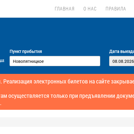
ГЛАВНАЯ
О НАС
ПРАВИЛА
Пункт прибытия
Дата выезд
. Реализация электронных билетов на сайте закрывае
там осуществляется только при предъявлении докуме
.