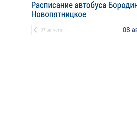
Расписание автобуса Бородин
Новопятницкое
08 а
07
августа