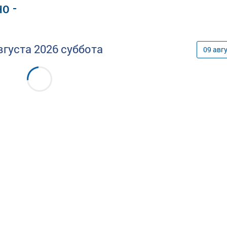
о -
вгуста
2026
суббота
09
авг