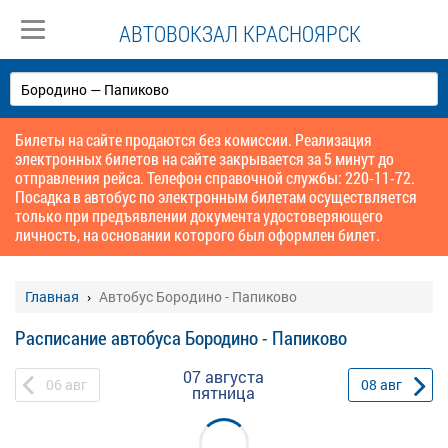
АВТОВОКЗАЛ КРАСНОЯРСК
Билеты на сайте продаются без комиссии. Реализация
электронных билетов на сайте закрывается за 5 минут до
отправления рейса. Телефон справочной службы: 220-11-72.
Посадка в автобус по электронным билетам осуществляется
только при предъявлении документа удостоверяющего
личность, на основании которого был оформлен билет.
Главная
Автобус Бородино - Папиково
Расписание автобуса Бородино - Папиково
07 августа
06
авг
08
авг
пятница