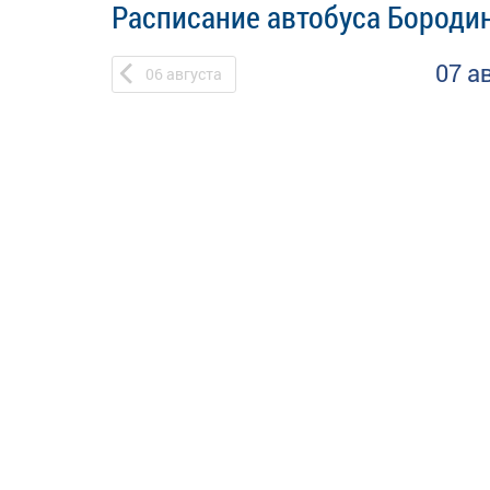
Расписание автобуса Бородин
07 а
06
августа