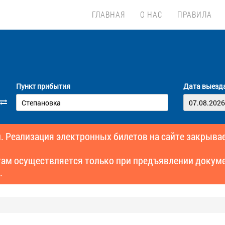
ГЛАВНАЯ
О НАС
ПРАВИЛА
Пункт прибытия
Дата выезд
. Реализация электронных билетов на сайте закрывае
там осуществляется только при предъявлении докуме
.