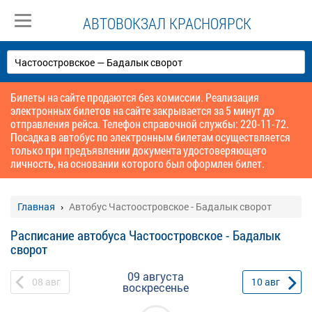
АВТОВОКЗАЛ КРАСНОЯРСК
Билеты на сайте продаются без комиссии. Реализация
электронных билетов на сайте закрывается за 5 минут до
отправления рейса. Телефон справочной службы: 220-11-72.
Посадка в автобус по электронным билетам осуществляется
только при предъявлении документа удостоверяющего
личность, на основании которого был оформлен билет.
Главная
Автобус Частоостровское - Бадалык сворот
Расписание автобуса Частоостровское - Бадалык
сворот
09 августа
08
авг
10
авг
воскресенье