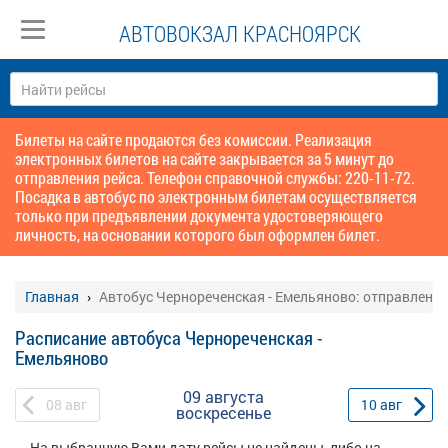
АВТОВОКЗАЛ КРАСНОЯРСК
Билеты на сайте продаются без комиссии. Реализация
электронных билетов на сайте закрывается за 5 минут до
отправления рейса. Телефон справочной службы: 220-11-72.
Посадка в автобус по электронным билетам осуществляется
только при предъявлении документа удостоверяющего
личность, на основании которого был оформлен билет.
Главная
Автобус Чернореченская - Емельяново: отправление
Расписание автобуса Чернореченская -
Емельяново
09 августа
08
авг
10
авг
воскресенье
На выбранную Вами дату рейсы не найдены, либо на