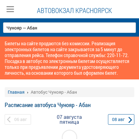
АВТОВОКЗАЛ КРАСНОЯРСК
Билеты на сайте продаются без комиссии. Реализация
электронных билетов на сайте закрывается за 5 минут до
отправления рейса. Телефон справочной службы: 220-11-72.
Посадка в автобус по электронным билетам осуществляется
только при предъявлении документа удостоверяющего
личность, на основании которого был оформлен билет.
Главная
Автобус Чунояр - Абан
Расписание автобуса Чунояр - Абан
07 августа
06
авг
08
авг
пятница