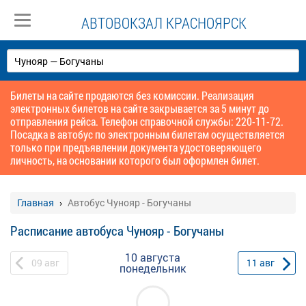
АВТОВОКЗАЛ КРАСНОЯРСК
Билеты на сайте продаются без комиссии. Реализация
электронных билетов на сайте закрывается за 5 минут до
отправления рейса. Телефон справочной службы: 220-11-72.
Посадка в автобус по электронным билетам осуществляется
только при предъявлении документа удостоверяющего
личность, на основании которого был оформлен билет.
Главная
Автобус Чунояр - Богучаны
Расписание автобуса Чунояр - Богучаны
10 августа
09
авг
11
авг
понедельник