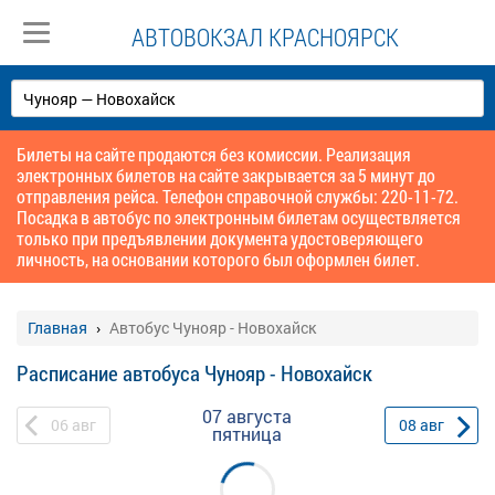
АВТОВОКЗАЛ КРАСНОЯРСК
Билеты на сайте продаются без комиссии. Реализация
электронных билетов на сайте закрывается за 5 минут до
отправления рейса. Телефон справочной службы: 220-11-72.
Посадка в автобус по электронным билетам осуществляется
только при предъявлении документа удостоверяющего
личность, на основании которого был оформлен билет.
Главная
Автобус Чунояр - Новохайск
Расписание автобуса Чунояр - Новохайск
07 августа
06
авг
08
авг
пятница