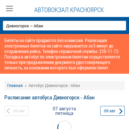
АВТОВОКЗАЛ КРАСНОЯРСК
Билеты на сайте продаются без комиссии. Реализация
электронных билетов на сайте закрывается за 5 минут до
отправления рейса. Телефон справочной службы: 220-11-72.
Посадка в автобус по электронным билетам осуществляется
только при предъявлении документа удостоверяющего
личность, на основании которого был оформлен билет.
Главная
Автобус Дивногорск - Абан
Расписание автобуса Дивногорск - Абан
07 августа
06
авг
08
авг
пятница