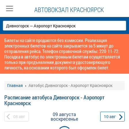
АВТОВОКЗАЛ КРАСНОЯРСК
Билеты на сайте продаются без комиссии. Реализация
электронных билетов на сайте закрывается за 5 минут до
отправления рейса. Телефон справочной службы: 220-11-72.
Посадка в автобус по электронным билетам осуществляется
только при предъявлении документа удостоверяющего
личность, на основании которого был оформлен билет.
Главная
Автобус Дивногорск - Аэропорт Красноярск
Расписание автобуса Дивногорск - Аэропорт
Красноярск
09 августа
08
авг
10
авг
воскресенье