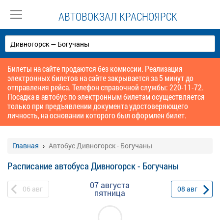
АВТОВОКЗАЛ КРАСНОЯРСК
Билеты на сайте продаются без комиссии. Реализация
электронных билетов на сайте закрывается за 5 минут до
отправления рейса. Телефон справочной службы: 220-11-72.
Посадка в автобус по электронным билетам осуществляется
только при предъявлении документа удостоверяющего
личность, на основании которого был оформлен билет.
Главная
Автобус Дивногорск - Богучаны
Расписание автобуса Дивногорск - Богучаны
07 августа
06
авг
08
авг
пятница