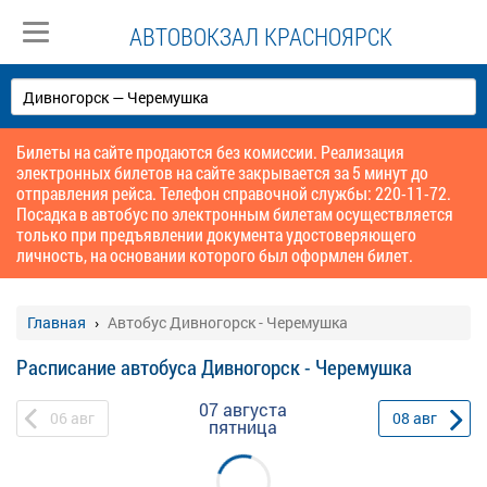
АВТОВОКЗАЛ КРАСНОЯРСК
Билеты на сайте продаются без комиссии. Реализация
электронных билетов на сайте закрывается за 5 минут до
отправления рейса. Телефон справочной службы: 220-11-72.
Посадка в автобус по электронным билетам осуществляется
только при предъявлении документа удостоверяющего
личность, на основании которого был оформлен билет.
Главная
Автобус Дивногорск - Черемушка
Расписание автобуса Дивногорск - Черемушка
07 августа
06
авг
08
авг
пятница