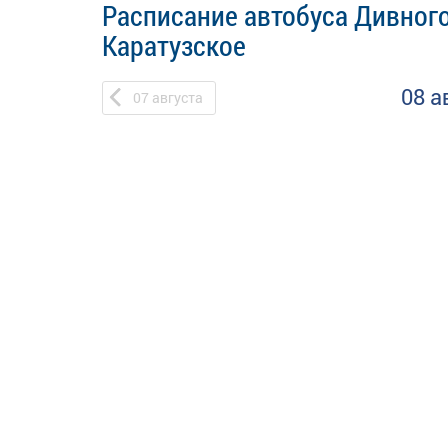
Расписание автобуса Дивного
Каратузское
08 а
07
августа