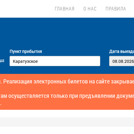
ГЛАВНАЯ
О НАС
ПРАВИЛА
Пункт прибытия
Дата выезд
. Реализация электронных билетов на сайте закрывае
там осуществляется только при предъявлении докуме
.