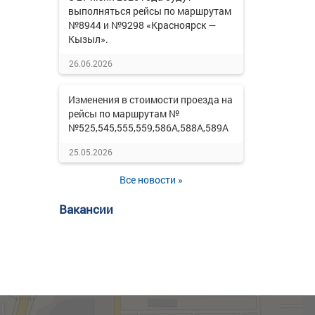
выполняться рейсы по маршрутам
№8944 и №9298 «Красноярск —
Кызыл».
26.06.2026
Изменения в стоимости проезда на
рейсы по маршрутам №
№525,545,555,559,586А,588А,589А
25.05.2026
Все новости »
Вакансии