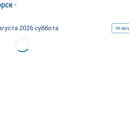
рск -
вгуста
2026
суббота
09
авг