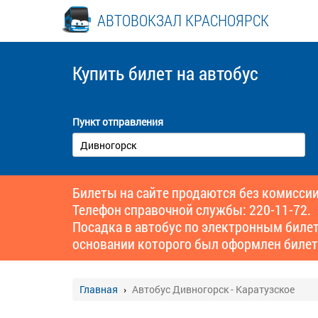
АВТОВОКЗАЛ КРАСНОЯРСК
Купить билет
на автобус
Пункт отправления
Билеты на сайте продаются без комиссии
Телефон справочной службы: 220-11-72.
Посадка в автобус по электронным биле
основании которого был оформлен билет
Главная
Автобус Дивногорск - Каратузское