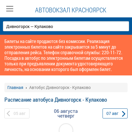
АВТОВОКЗАЛ КРАСНОЯРСК
Билеты на сайте продаются без комиссии. Реализация
электронных билетов на сайте закрывается за 5 минут до
отправления рейса. Телефон справочной службы: 220-11-72.
Посадка в автобус по электронным билетам осуществляется
только при предъявлении документа удостоверяющего
личность, на основании которого был оформлен билет.
Главная
Автобус Дивногорск - Кулаково
Расписание автобуса Дивногорск - Кулаково
06 августа
05
авг
07
авг
четверг