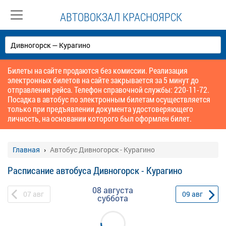
АВТОВОКЗАЛ КРАСНОЯРСК
Билеты на сайте продаются без комиссии. Реализация
электронных билетов на сайте закрывается за 5 минут до
отправления рейса. Телефон справочной службы: 220-11-72.
Посадка в автобус по электронным билетам осуществляется
только при предъявлении документа удостоверяющего
личность, на основании которого был оформлен билет.
Главная
Автобус Дивногорск - Курагино
Расписание автобуса Дивногорск - Курагино
08 августа
07
авг
09
авг
суббота