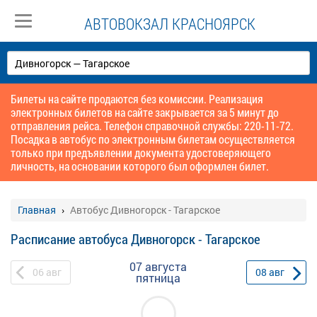
АВТОВОКЗАЛ КРАСНОЯРСК
Билеты на сайте продаются без комиссии. Реализация
электронных билетов на сайте закрывается за 5 минут до
отправления рейса. Телефон справочной службы: 220-11-72.
Посадка в автобус по электронным билетам осуществляется
только при предъявлении документа удостоверяющего
личность, на основании которого был оформлен билет.
Главная
Автобус Дивногорск - Тагарское
Расписание автобуса Дивногорск - Тагарское
07 августа
06
авг
08
авг
пятница