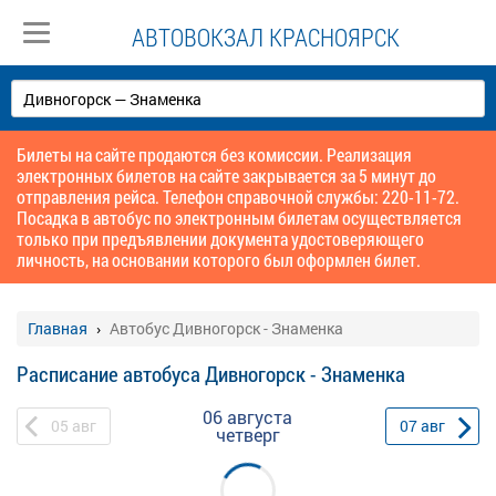
АВТОВОКЗАЛ КРАСНОЯРСК
Билеты на сайте продаются без комиссии. Реализация
электронных билетов на сайте закрывается за 5 минут до
отправления рейса. Телефон справочной службы: 220-11-72.
Посадка в автобус по электронным билетам осуществляется
только при предъявлении документа удостоверяющего
личность, на основании которого был оформлен билет.
Главная
Автобус Дивногорск - Знаменка
Расписание автобуса Дивногорск - Знаменка
06 августа
05
авг
07
авг
четверг