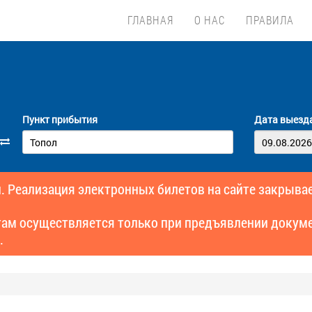
ГЛАВНАЯ
О НАС
ПРАВИЛА
Пункт прибытия
Дата выезд
. Реализация электронных билетов на сайте закрывае
там осуществляется только при предъявлении докуме
.