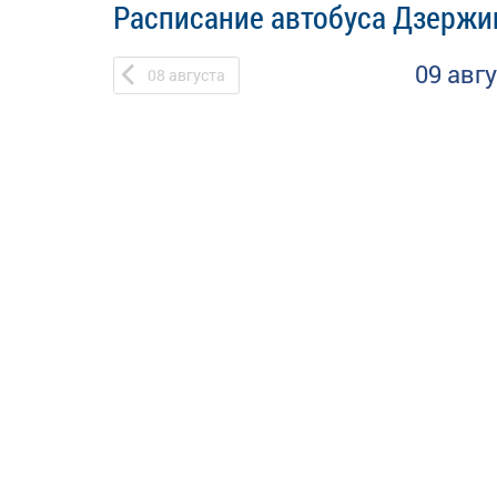
Расписание автобуса Дзержин
09 авг
08
августа