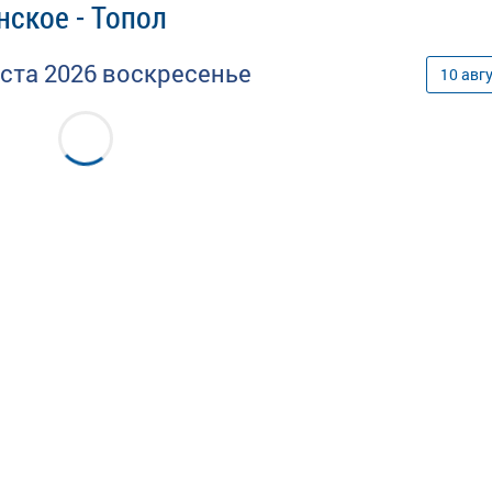
ское - Топол
уста
2026
воскресенье
10
авг