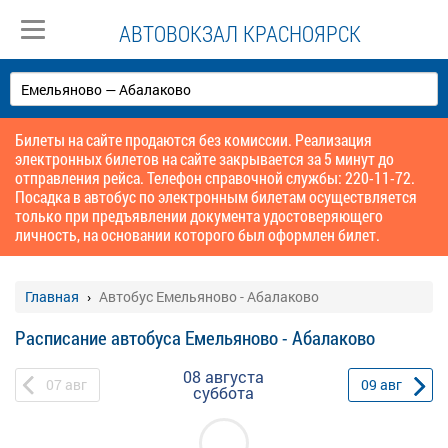
АВТОВОКЗАЛ КРАСНОЯРСК
Билеты на сайте продаются без комиссии. Реализация
электронных билетов на сайте закрывается за 5 минут до
отправления рейса. Телефон справочной службы: 220-11-72.
Посадка в автобус по электронным билетам осуществляется
только при предъявлении документа удостоверяющего
личность, на основании которого был оформлен билет.
Главная
Автобус Емельяново - Абалаково
Расписание автобуса Емельяново - Абалаково
08 августа
07
авг
09
авг
суббота