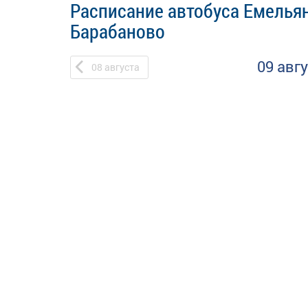
Расписание автобуса Емельян
Барабаново
09 авг
08
августа