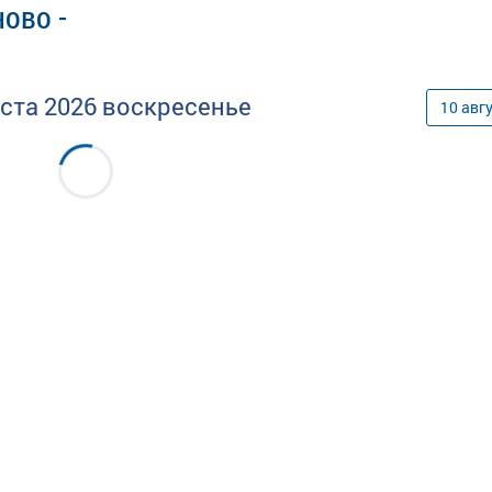
ово -
уста
2026
воскресенье
10
авг