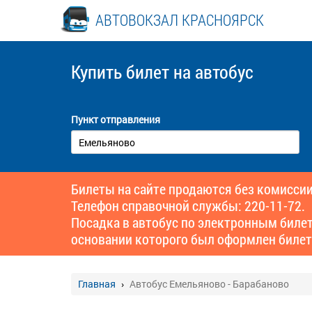
АВТОВОКЗАЛ КРАСНОЯРСК
Купить билет
на автобус
Пункт отправления
Билеты на сайте продаются без комиссии
Телефон справочной службы: 220-11-72.
Посадка в автобус по электронным биле
основании которого был оформлен билет
Главная
Автобус Емельяново - Барабаново