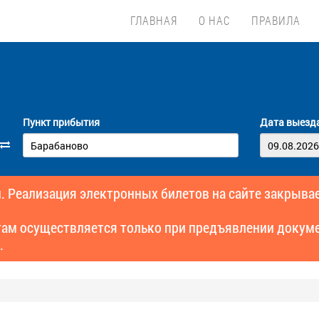
ГЛАВНАЯ
О НАС
ПРАВИЛА
Пункт прибытия
Дата выезд
. Реализация электронных билетов на сайте закрывае
там осуществляется только при предъявлении докуме
.