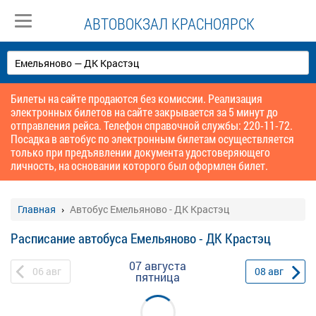
АВТОВОКЗАЛ КРАСНОЯРСК
Билеты на сайте продаются без комиссии. Реализация
электронных билетов на сайте закрывается за 5 минут до
отправления рейса. Телефон справочной службы: 220-11-72.
Посадка в автобус по электронным билетам осуществляется
только при предъявлении документа удостоверяющего
личность, на основании которого был оформлен билет.
Главная
Автобус Емельяново - ДК Крастэц
Расписание автобуса Емельяново - ДК Крастэц
07 августа
06
авг
08
авг
пятница