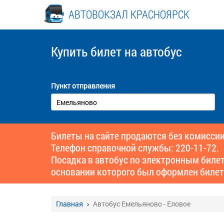
АВТОВОКЗАЛ КРАСНОЯРСК
Купить билет
на автобус
Пункт отправления
Билеты на сайте продаются без комиссии
Телефон справочной службы: 220-11-72.
Посадка в автобус по электронным биле
основании которого был оформлен билет
Главная
Автобус Емельяново - Еловое