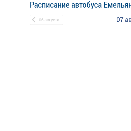
Расписание автобуса Емельян
07 а
06
августа