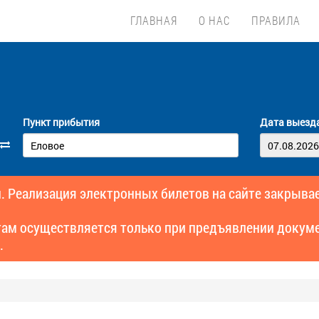
ГЛАВНАЯ
О НАС
ПРАВИЛА
Пункт прибытия
Дата выезд
. Реализация электронных билетов на сайте закрывае
там осуществляется только при предъявлении докуме
.