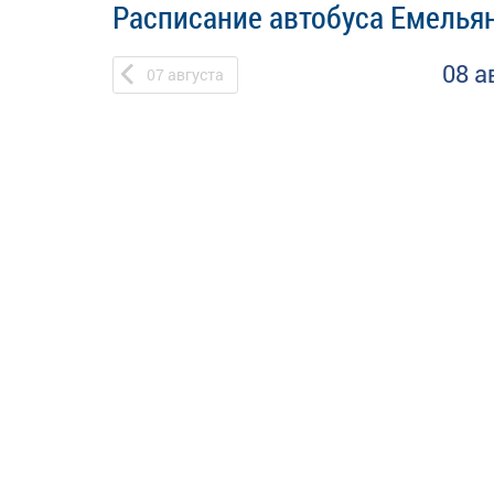
Расписание автобуса Емельян
08 а
07
августа