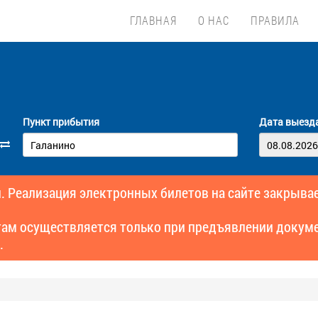
ГЛАВНАЯ
О НАС
ПРАВИЛА
Пункт прибытия
Дата выезд
. Реализация электронных билетов на сайте закрывае
там осуществляется только при предъявлении докуме
.