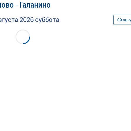
ово - Галанино
вгуста
2026
суббота
09
авг