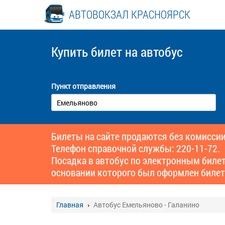
АВТОВОКЗАЛ КРАСНОЯРСК
Купить билет
на автобус
Пункт отправления
Билеты на сайте продаются без комиссии
Телефон справочной службы: 220-11-72.
Посадка в автобус по электронным биле
основании которого был оформлен билет
Главная
Автобус Емельяново - Галанино