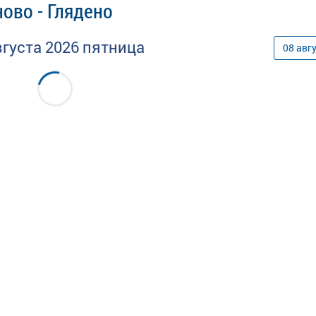
ово - Глядено
вгуста
2026
пятница
08
авг