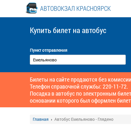
АВТОВОКЗАЛ КРАСНОЯРСК
Купить билет
на автобус
Пункт отправления
Билеты на сайте продаются без комиссии
Телефон справочной службы: 220-11-72.
Посадка в автобус по электронным биле
основании которого был оформлен билет
Главная
Автобус Емельяново - Глядено