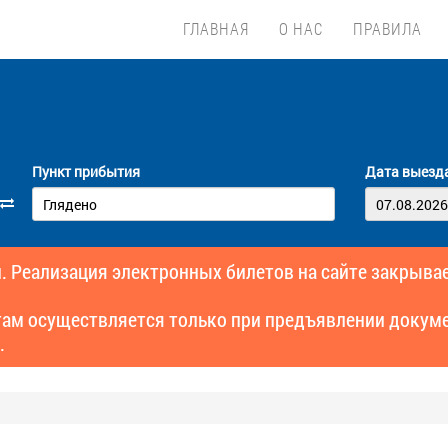
ГЛАВНАЯ
О НАС
ПРАВИЛА
Пункт прибытия
Дата выезд
. Реализация электронных билетов на сайте закрывае
там осуществляется только при предъявлении докуме
.