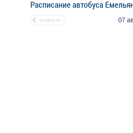
Расписание автобуса Емельян
07 а
06
августа