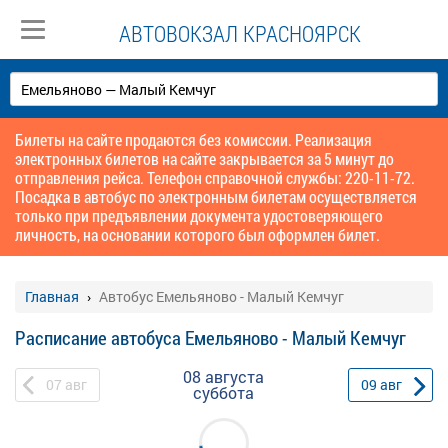
АВТОВОКЗАЛ КРАСНОЯРСК
Билеты на сайте продаются без комиссии. Реализация
электронных билетов на сайте закрывается за 5 минут до
отправления рейса. Телефон справочной службы: 220-11-72.
Посадка в автобус по электронным билетам осуществляется
только при предъявлении документа удостоверяющего
личность, на основании которого был оформлен билет.
Главная
Автобус Емельяново - Малый Кемчуг
Расписание автобуса Емельяново - Малый Кемчуг
08 августа
07
авг
09
авг
суббота