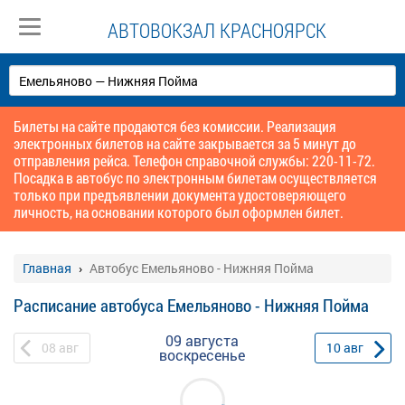
АВТОВОКЗАЛ КРАСНОЯРСК
Билеты на сайте продаются без комиссии. Реализация
электронных билетов на сайте закрывается за 5 минут до
отправления рейса. Телефон справочной службы: 220-11-72.
Посадка в автобус по электронным билетам осуществляется
только при предъявлении документа удостоверяющего
личность, на основании которого был оформлен билет.
Главная
Автобус Емельяново - Нижняя Пойма
Расписание автобуса Емельяново - Нижняя Пойма
09 августа
08
авг
10
авг
воскресенье