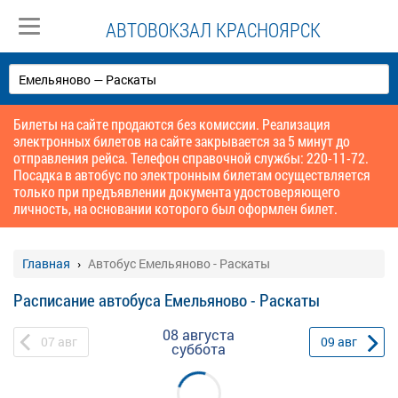
АВТОВОКЗАЛ КРАСНОЯРСК
Билеты на сайте продаются без комиссии. Реализация
электронных билетов на сайте закрывается за 5 минут до
отправления рейса. Телефон справочной службы: 220-11-72.
Посадка в автобус по электронным билетам осуществляется
только при предъявлении документа удостоверяющего
личность, на основании которого был оформлен билет.
Главная
Автобус Емельяново - Раскаты
Расписание автобуса Емельяново - Раскаты
08 августа
07
авг
09
авг
суббота