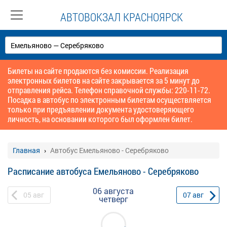
АВТОВОКЗАЛ КРАСНОЯРСК
Билеты на сайте продаются без комиссии. Реализация
электронных билетов на сайте закрывается за 5 минут до
отправления рейса. Телефон справочной службы: 220-11-72.
Посадка в автобус по электронным билетам осуществляется
только при предъявлении документа удостоверяющего
личность, на основании которого был оформлен билет.
Главная
Автобус Емельяново - Серебряково
Расписание автобуса Емельяново - Серебряково
06 августа
05
авг
07
авг
четверг