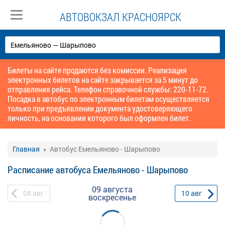
АВТОВОКЗАЛ КРАСНОЯРСК
Билеты на сайте продаются без комиссии. Реализация
электронных билетов на сайте закрывается за 5 минут до
отправления рейса. Телефон справочной службы: 220-11-72.
Посадка в автобус по электронным билетам осуществляется
только при предъявлении документа удостоверяющего
личность, на основании которого был оформлен билет.
Главная
Автобус Емельяново - Шарыпово
Расписание автобуса Емельяново - Шарыпово
09 августа
08
авг
10
авг
воскресенье