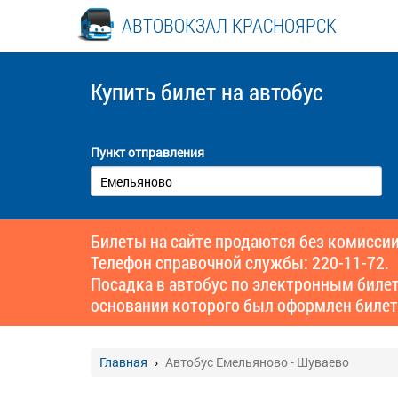
АВТОВОКЗАЛ КРАСНОЯРСК
Купить билет
на автобус
Пункт отправления
Билеты на сайте продаются без комиссии
Телефон справочной службы: 220-11-72.
Посадка в автобус по электронным биле
основании которого был оформлен билет
Главная
Автобус Емельяново - Шуваево