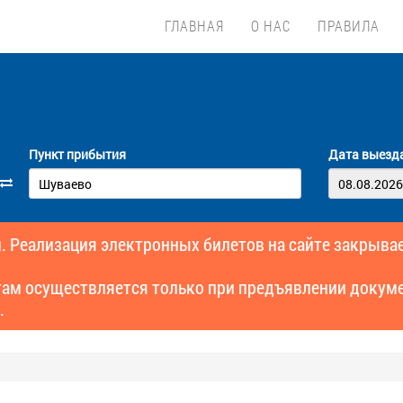
ГЛАВНАЯ
О НАС
ПРАВИЛА
Пункт прибытия
Дата выезд
. Реализация электронных билетов на сайте закрывае
там осуществляется только при предъявлении докуме
.