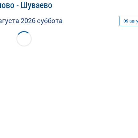
ново - Шуваево
вгуста
2026
суббота
09
авг