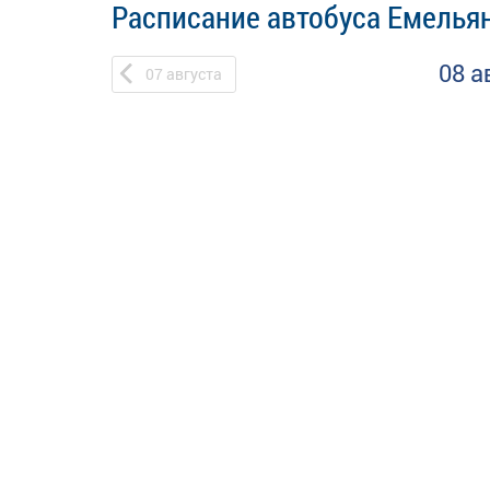
Расписание автобуса Емелья
08 а
07
августа