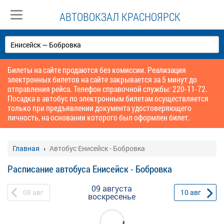
АВТОВОКЗАЛ КРАСНОЯРСК
Билеты на сайте продаются без комиссии. Реализация
электронных билетов на сайте закрывается за 5 минут до
отправления рейса. Телефон справочной службы: 220-11-72.
Посадка в автобус по электронным билетам осуществляется
только при предъявлении документа удостоверяющего
личность, на основании которого был оформлен билет.
Главная
Автобус Енисейск - Бобровка
Расписание автобуса Енисейск - Бобровка
09 августа
08
авг
10
авг
воскресенье