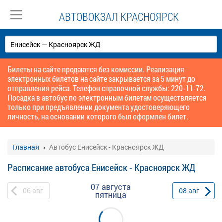
АВТОВОКЗАЛ КРАСНОЯРСК
Билеты на сайте продаются без комиссии. Реализация
электронных билетов на сайте закрывается за 5 минут до
отправления рейса. Телефон справочной службы: 220-11-72.
Посадка в автобус по электронным билетам осуществляется
только при предъявлении документа удостоверяющего
личность, на основании которого был оформлен билет.
Главная
Автобус Енисейск - Красноярск ЖД
Расписание автобуса Енисейск - Красноярск ЖД
07 августа
06
авг
08
авг
пятница