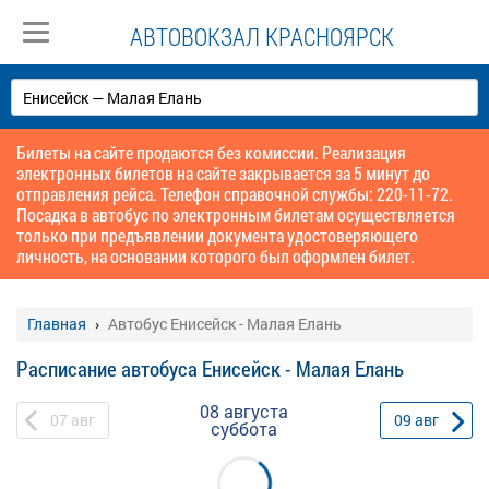
АВТОВОКЗАЛ КРАСНОЯРСК
Билеты на сайте продаются без комиссии. Реализация
электронных билетов на сайте закрывается за 5 минут до
отправления рейса. Телефон справочной службы: 220-11-72.
Посадка в автобус по электронным билетам осуществляется
только при предъявлении документа удостоверяющего
личность, на основании которого был оформлен билет.
Главная
Автобус Енисейск - Малая Елань
Расписание автобуса Енисейск - Малая Елань
08 августа
07
авг
09
авг
суббота