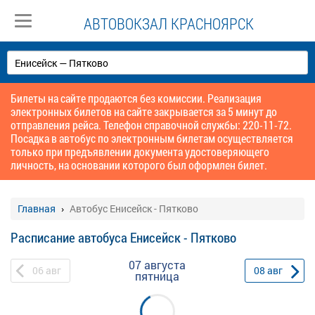
АВТОВОКЗАЛ КРАСНОЯРСК
Билеты на сайте продаются без комиссии. Реализация
электронных билетов на сайте закрывается за 5 минут до
отправления рейса. Телефон справочной службы: 220-11-72.
Посадка в автобус по электронным билетам осуществляется
только при предъявлении документа удостоверяющего
личность, на основании которого был оформлен билет.
Главная
Автобус Енисейск - Пятково
Расписание автобуса Енисейск - Пятково
07 августа
06
авг
08
авг
пятница