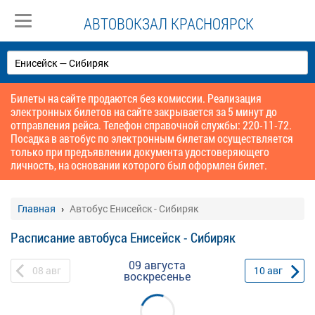
АВТОВОКЗАЛ КРАСНОЯРСК
Билеты на сайте продаются без комиссии. Реализация
электронных билетов на сайте закрывается за 5 минут до
отправления рейса. Телефон справочной службы: 220-11-72.
Посадка в автобус по электронным билетам осуществляется
только при предъявлении документа удостоверяющего
личность, на основании которого был оформлен билет.
Главная
Автобус Енисейск - Сибиряк
Расписание автобуса Енисейск - Сибиряк
09 августа
08
авг
10
авг
воскресенье