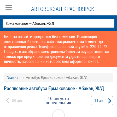
АВТОВОКЗАЛ КРАСНОЯРСК
Билеты на сайте продаются без комиссии. Реализация
электронных билетов на сайте закрывается за 5 минут до
отправления рейса. Телефон справочной службы: 220-11-72.
Посадка в автобус по электронным билетам осуществляется
только при предъявлении документа удостоверяющего
личность, на основании которого был оформлен билет.
Главная
Автобус Ермаковское - Абакан, Ж/Д
Расписание автобуса Ермаковское - Абакан, Ж/Д
10 августа
09
авг
11
авг
понедельник