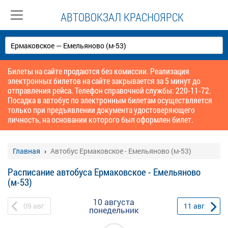
АВТОВОКЗАЛ КРАСНОЯРСК
Билеты на сайте продаются без комиссии. Реализация
электронных билетов на сайте закрывается за 5 минут до
отправления рейса. Телефон справочной службы: 220-11-72.
Посадка в автобус по электронным билетам осуществляется
только при предъявлении документа удостоверяющего
личность, на основании которого был оформлен билет.
Главная
Автобус Ермаковское - Емельяново (м-53)
Расписание автобуса Ермаковское - Емельяново
(м-53)
10 августа
09
авг
11
авг
понедельник