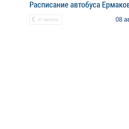
Расписание автобуса Ермаков
08 а
07
августа