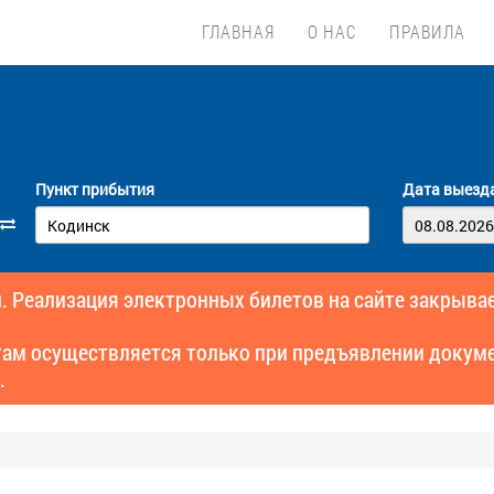
ГЛАВНАЯ
О НАС
ПРАВИЛА
Пункт прибытия
Дата выезд
. Реализация электронных билетов на сайте закрывае
там осуществляется только при предъявлении докуме
.